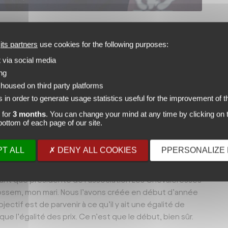
née 2025. Elle est présidée par la GMF d’origine
d
its partners
use cookies for the following purposes:
 de France en 2023.
t via social media
ing
. J’avais joué le Trophée Karpov en 2017. J’avais
 housed on third party platforms
s proche. C’était très cool. Tout était parfait. J’avais
 in order to generate usage statistics useful for the improvement of th
t quatre femmes et quatre hommes. Nous jouions
nous étions une équipe féminine. En 2019, j’avais
 for
3 months
. You can change your mind at any time by clicking on t
e bottom of each page of our site.
T ALL
DENY ALL COOKIES
PPERSONALIZE 
écène
 tant que présidente de l’association Les Chevaleresses
 Mossem, mon mari. Nous l’avons créée en début d’année
ectif est de parvenir à ce qu’il y ait une égalité de
e l’égalité des prix. Ce n’est que le début, bien sûr.