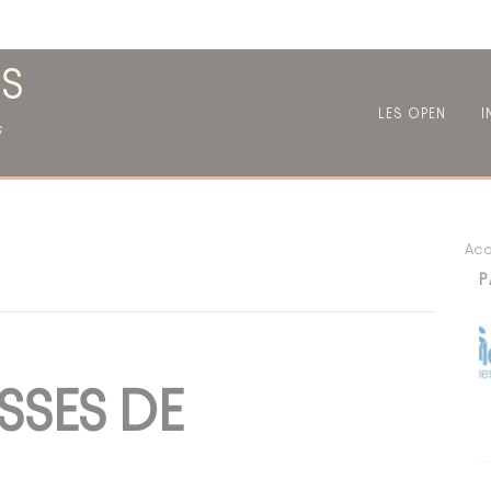
S
LES OPEN
I
s
Acc
P
SSES DE