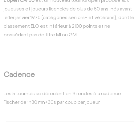
L’open CAP50
est un nouveau tournoi open proposé aux
joueuses et joueurs licenciés de plus de 50 ans, nés avant
le 1er janvier 1976 (catégories seniors+ et vétérans), dont le
classement ELO est inférieur à 2100 points et ne
possédant pas de titre MI ou GMI.
Cadence
Les 5 tournois se déroulent en 9 rondes à la cadence
Fischer de 1h30 mn+30s par coup par joueur.