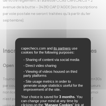
de votre règlement à l’adresse CCAS CAPECHECS – 2
avenue de la butte – 34310 CAP D’AGDE (les inscriptions
par voie postale ne seront traitées qu’à partir du 1er
septembre).
capechecs.com and
its partners
use
Inscription dans les Open Classiques
cookies for the following purposes:
- Sharing of content via social media
Open Fil Rouge
- Direct video sharing
- Viewing of videos housed on third
party platforms
Tournois en 9 rondes à la cadence Fischer de 1h30 mn+30s
- Site usage metrics in order to
generate usage statistics useful for the
par coup par joueur, l'open "Fil Rouge" accueille les joueurs
improvement of the site.
non licenciés dont le ELO est inférieur à 1700. Ce tournoi
Your choice is saved for
3 months
. You
n'est pas homologué FFE - FIDE. Il est homologué FSGT
can change your mind at any time by
clicking on the “
Manage Cookies
” link at
uniquement.