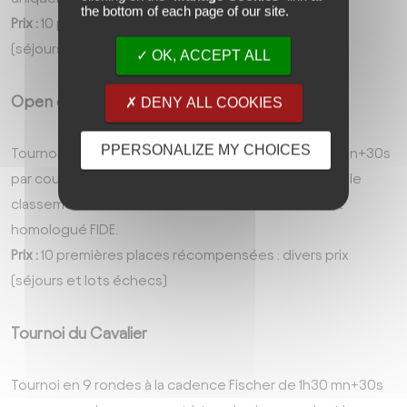
the bottom of each page of our site.
Prix :
10 premières places récompensées : divers prix
(séjours et lots échecs)
OK, ACCEPT ALL
Open de l'avenir
DENY ALL COOKIES
PPERSONALIZE MY CHOICES
Tournois en 9 rondes à la cadence Fischer de 1h30 mn+30s
par coup par joueur, ouverts à tous les joueurs dont le
classement ELO est inférieur à 1700. Ce tournoi est
homologué FIDE.
Prix :
10 premières places récompensées : divers prix
(séjours et lots échecs)
Tournoi du Cavalier
Tournoi en 9 rondes à la cadence Fischer de 1h30 mn+30s