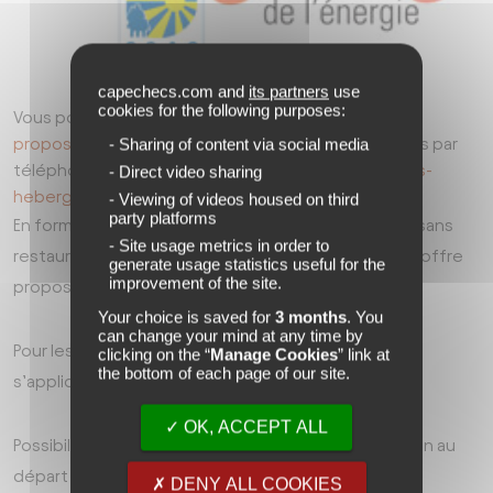
capechecs.com and
its partners
use
cookies for the following purposes:
Vous pouvez
consulter les différentes formules
- Sharing of content via social media
proposées
ou contacter l’accueil spécifique Echecs par
téléphone au 04 67 01 00 40 ou par mail :
capechecs-
- Direct video sharing
hebergement@asmeg.org
- Viewing of videos housed on third
party platforms
En formule hôtelière pension complète, ou en gîte sans
- Site usage metrics in order to
restauration, demi-pension ou pension complète, l’offre
generate usage statistics useful for the
improvement of the site.
proposée par la CCAS s’adapte à vos envies.
Your choice is saved for
3 months
. You
can change your mind at any time by
Pour les joueurs issus des IEG, le coefficient social
clicking on the “
Manage Cookies
” link at
the bottom of each page of our site.
s’applique sur le tarif de votre hébergement.
OK, ACCEPT ALL
Possibilité de prendre une navette mise à disposition au
départ de Capechecs.
Plus d'informations
DENY ALL COOKIES