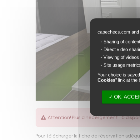
capechecs.com an
- Sharing of conten
- Direct video shar
- Viewing of videos
- Site usage metrics
Your choice is saved
Cookies
” link at th
OK, ACCEP
Attention! Plus d'hébergement T6 dispon
Pour télécharger la fiche de réservation adéqu