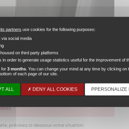
d
its partners
use cookies for the following purposes:
t via social media
ing
 housed on third party platforms
 in order to generate usage statistics useful for the improvement of th
 for
3 months
. You can change your mind at any time by clicking on t
e bottom of each page of our site.
T ALL
DENY ALL COOKIES
PPERSONALIZE 
ibles
ate, précisez ci-dessous votre situation