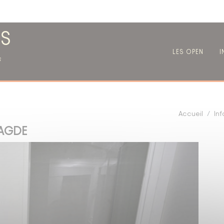
S
LES OPEN
I
s
Accueil
Inf
'AGDE